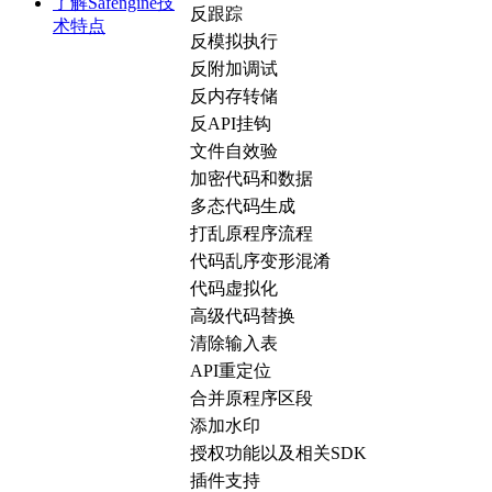
了解Safengine技
反跟踪
术特点
反模拟执行
反附加调试
反内存转储
反API挂钩
文件自效验
加密代码和数据
多态代码生成
打乱原程序流程
代码乱序变形混淆
代码虚拟化
高级代码替换
清除输入表
API重定位
合并原程序区段
添加水印
授权功能以及相关SDK
插件支持