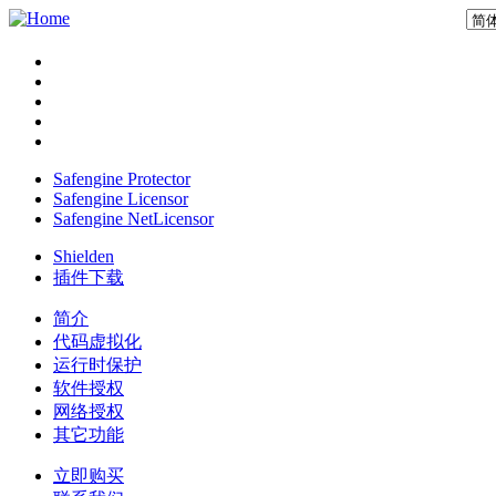
Safengine Protector
Safengine Licensor
Safengine NetLicensor
Shielden
插件下载
简介
代码虚拟化
运行时保护
软件授权
网络授权
其它功能
立即购买