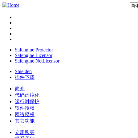
Safengine Protector
Safengine Licensor
Safengine NetLicensor
Shielden
插件下载
简介
代码虚拟化
运行时保护
软件授权
网络授权
其它功能
立即购买