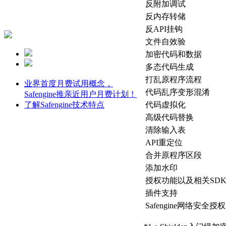
反附加调试
反内存转储
反API挂钩
文件自效验
加密代码和数据
多态代码生成
打乱原程序流程
业界首度月费试用概念，
代码乱序变形混淆
Safengine推亲近用户月费计划！
了解Safengine技术特点
代码虚拟化
高级代码替换
清除输入表
API重定位
合并原程序区段
添加水印
授权功能以及相关SD
插件支持
Safengine网络安